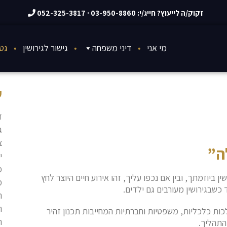
זקוק/ה לייעוץ? חייג/י:
03-950-8860
·
052-325-3817
מי אני
דיני משפחה
גישור לגירושין
גט ntrol
ש
ד
ג
צ
ה”
י
מ
ביוזמתך, ובין אם נכפו עליך, זהו אירוע חיים היוצר לחץ
מ
ד כשבגירושין מעורבים גם ילדים.
ה
ה
ות כלכליות, משפטיות וחברתיות המחייבות תכנון זהיר
ח
התהליך.