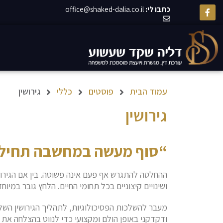
כתבו לי:
office@shaked-dalia.co.il
עמוד הבית
פוסטים
כללי
גירושין
גירושין
“סוף מעשה במחשבה תחיל
ההחלטה להתגרש אף פעם אינה פשוטה. בין אם הגירושין 
ושינויים קיצוניים בכל תחומי החיים. הלחץ גובר במיוח
מעבר להשלכות הפסיכולוגיות, לתהליך הגירושין השלכ
ודקדקני באופן הולם ומקצועי כדי לנווט בהצלחה את 