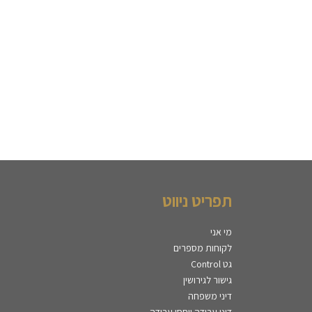
תפריט ניווט
מי אני
לקוחות מספרים
גט Control
גישור לגירושין
דיני משפחה
דיני עבודה ויחסי עבודה