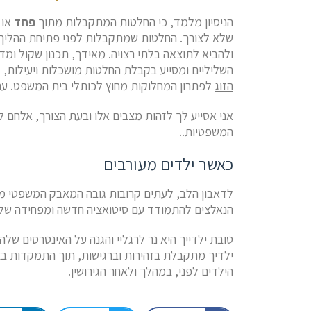
הניסיון מלמד, כי החלטות המתקבלות מתוך
פחד
או
שלא לצורך. החלטות שמתקבלות לפני פתיחת ההליך
ולהביא לתוצאה בלתי רצויה. מאידך, תכנון שקול ומ
השליליים ומסייע בקבלת החלטות מושכלות ויעילות
הזוג
לפתרון המחלוקות מחוץ לכותלי בית המשפט. עם
אני אסייע לך לזהות מצבים אלו ובעת הצורך, אלחם ל
המשפטיות..
כאשר ילדים מעורבים
לדאבון הלב, לעתים קרובות גובה המאבק המשפטי מ
הנאלצים להתמודד עם סיטואציה חדשה ומפחידה של פי
טובת ילדייך היא נר לרגליי והגנה על האינטרסים של
ילדיך מתקבלת בזהירות וברגישות, תוך התמקדות בצר
הילדים לפני, במהלך ולאחר הגירושין.