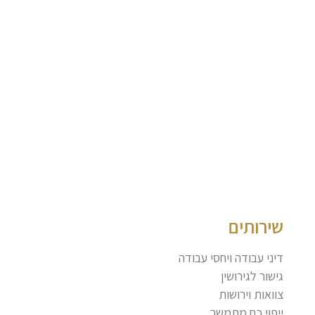
ם
ק
צ
ני
ם
ק
ר
א
ע
ד
»
שירותים
דיני עבודה ויחסי עבודה
גישור לגירושין
צוואות וירושות
ייפוי כח מתמשך