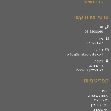
עוד אודותי
פרטי יצירת קשר
טל.
03-9508860
נייד.
052-3253817
דוא"ל.
office@shaked-dalia.co.il
כתובת.
צבי גנות 6,
ראשון-לציון 7590703
תפריט ניווט
מי אני
לקוחות מספרים
גט Control
גישור לגירושין
דיני משפחה