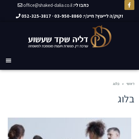
כתבו לי:
office@shaked-dalia.co.il
זקוק/ה לייעוץ? חייג/י:
03-950-8860
·
052-325-3817
ראשי
»
בלוג
בלוג
ג
ט